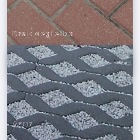
Bruk cegiełka
Ażur