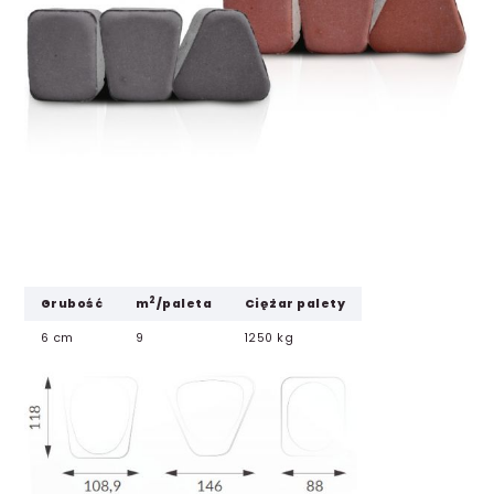
2
Grubość
m
/paleta
Ciężar palety
6 cm
9
1250 kg