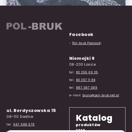
Facebook
-
Pol-bruk Paprock
i
Niemojki 9
08-200 Łosice
tel.:
83 355 69 35
tel.:
83 357 11 84
tel.:
887 087 089
e-mail:
biuro@pol-bruk.net.pl
ul. Berdyczowska 15
Katalog
08-110 Siedlce
produktów
tel.:
667 988 678
2026