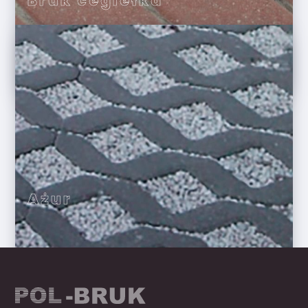
Bruk cegiełka
Ażur