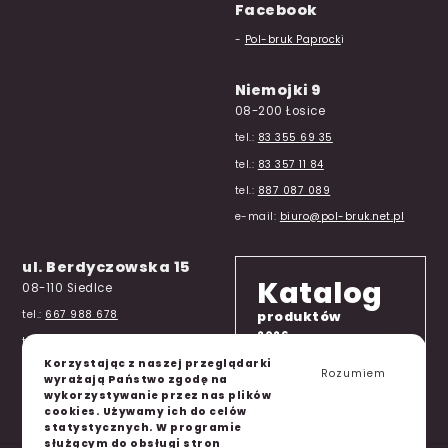
Facebook
-
Pol-bruk Paprock
i
Niemojki 9
08-200 Łosice
tel.:
83 355 69 35
tel.:
83 357 11 84
tel.:
887 087 089
e-mail:
biuro@pol-bruk.net.pl
ul. Berdyczowska 15
Katalog
08-110 Siedlce
produktów
tel.:
667 988 678
2026
tel.:
726 988 646
Korzystając z naszej przeglądarki
e-mail:
beton@pol-bruk.net.pl
Rozumiem
wyrażają Państwo zgodę na
wykorzystywanie przez nas plików
cookies. Używamy ich do celów
statystycznych. W programie
służącym do obsługi stron