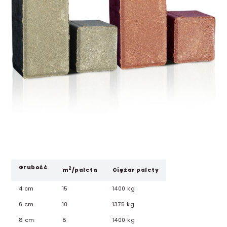
Grubość
2
m
/paleta
Ciężar palety
4 cm
15
1400 kg
6 cm
10
1375 kg
8 cm
8
1400 kg