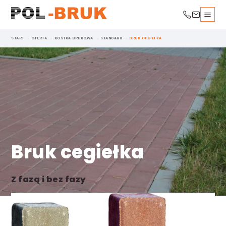
START
OFERTA
KOSTKA BRUKOWA
STANDARD
BRUK CEGIEŁKA
Bruk cegiełka
Z fazą i bez fazy