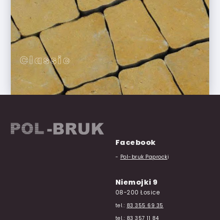
Classic
Facebook
-
Pol-bruk Paprock
i
Niemojki 9
08-200 Łosice
tel.:
83 355 69 35
tel.:
83 357 11 84