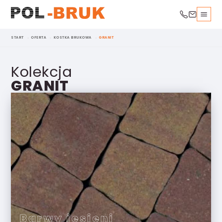
START
OFERTA
KOSTKA BRUKOWA
GRANIT
Kolekcja
GRANIT
Barwy jesieni